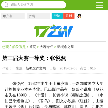
注册
您现在的位置是：
首页
>
大赛专栏
>
新概念之星
第三届大赛一等奖：张悦然
作者：
来源：
新概念作文网
日期：2015-02-05
点击：
615
张悦然，1982年出生于山东济南，于新加坡国立大学
计算机专业本科毕业。已出版作品有：短篇小说集《葵花
走失在1890》、《十爱》。长篇小说《樱桃之远》、《水
仙已乘鲤鱼去》、《誓鸟》。图文小说集《红鞋》，主编
主题书《鲤》系列等，是与韩寒、郭敬明、贾飞、九把刀