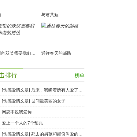
茵
与君共勉
友谊的双桨需要我们和谐的摇荡
通往春天的邮路
击排行
榜单
[伤感爱情文章] 后来，我瞒着所有人爱了你很久很久
[伤感爱情文章] 世间最美丽的女子
网恋不说我爱你
爱上一个人的7个预兆
[伤感爱情文章] 死去的男孩和那份叫爱的蛋炒饭