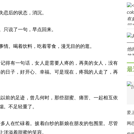
失恋后的状态，消沉。
。只说了一句，早点回来。
事情。喝着饮料，吃着零食，漫无目的的逛。
。记得有一句话，女人是需要人疼的，再美的女人，没有
最
疼的日子，好开心、幸福。可是现在，疼我的人走了，再
他以前的足迹，曾几何时，那些甜蜜、痛苦、一起相互依
烟。不足轻重了。
爱
好多人在忙碌着。披着白纱的新娘在朋友的包围里。尽管
网
上洋溢着甜蜜的笑容。