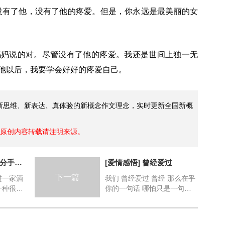
没有了他，没有了他的疼爱。但是，你永远是最美丽的女
妈妈说的对。尽管没有了他的疼爱。我还是世间上独一无
他以后，我要学会好好的疼爱自己。
广新思维、新表达、真体验的新概念作文理念，实时更新全国新概
原创内容转载请注明来源。
我很爱她，但是我们分手了，就在她生日那天
[爱情感悟] 曾经爱过
下一篇
进一家酒
我们 曾经爱过 曾经 那么在乎
一种很诱
你的一句话 哪怕只是一句废
好多人上
话 曾经 那么在乎你的一个电
亮啊”。
话 哪怕只是你拨错了号码 曾
年纪可以
经 那么在乎你传过来的一张