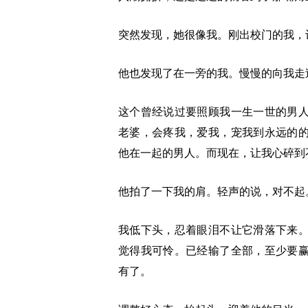
突然发现，她很像我。刚出校门的我，
他也发现了在一旁的我。慢慢的向我走
这个曾经说过要照顾我一生一世的男
老婆，会疼我，爱我，宠我到永远的
他在一起的男人。而现在，让我心碎到
他拍了一下我的肩。轻声的说，对不起
我低下头，忍着眼泪不让它滑落下来
觉得我可怜。已经输了全部，至少要
有了。