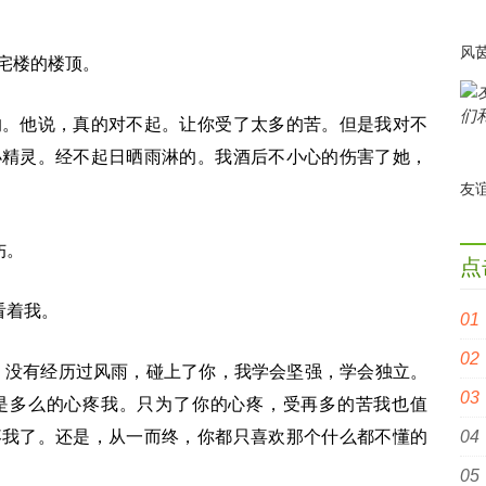
风
宅楼的楼顶。
的。他说，真的对不起。让你受了太多的苦。但是我对不
小精灵。经不起日晒雨淋的。我酒后不小心的伤害了她，
伤。
点
看着我。
，没有经历过风雨，碰上了你，我学会坚强，学会独立。
是多么的心疼我。只为了你的心疼，受再多的苦我也值
疼我了。还是，从一而终，你都只喜欢那个什么都不懂的