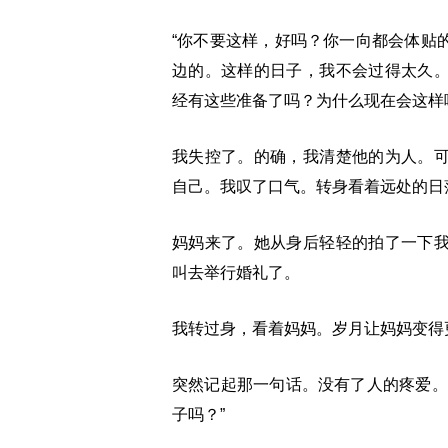
“你不要这样，好吗？你一向都会体贴
边的。这样的日子，我不会过得太久
经有这些准备了吗？为什么现在会这样
我失控了。的确，我清楚他的为人。
自己。我叹了口气。转身看着远处的日
妈妈来了。她从身后轻轻的拍了一下
叫去举行婚礼了。
我转过身，看着妈妈。岁月让妈妈变得
突然记起那一句话。没有了人的疼爱。
子吗？”