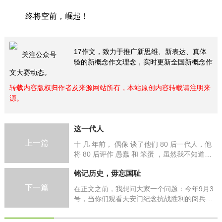
终将空前，崛起！
17作文，致力于推广新思维、新表达、真体
关注公众号
验的新概念作文理念，实时更新全国新概念作
文大赛动态。
转载内容版权归作者及来源网站所有，本站原创内容转载请注明来
源。
这一代人
上一篇
十 几 年前， 偶像 谈了他们 80 后一代人，他
将 80 后评作 愚蠢 和 笨蛋 ，虽然我不知道他
是否还影射了自己，但毕竟那时候他还年轻。
铭记历史，毋忘国耻
而现在，我比他更年轻，也更愿意谈谈我们
00 后
下一篇
在正文之前，我想问大家一个问题：今年9月3
号，当你们观看天安门纪念抗战胜利的阅兵式
时，你们在看什么？我相信问题的答案一定会
林林总总，但我一直在思考：我到底在看什