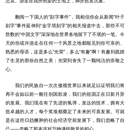
悲哀。游走在我所热爱的土地上，脚步愈发沉重。
翻阅一下国人的“刻字事件”，我相信你会从新闻“叶子
刻字”事件延伸到“金字塔刻字”的相关报道中去，那些不可
胜数的“中国文字”深深地在世界各地留下了不堪的一笔。今
天的你或许游走在任何一个风景之地都能见到你可亲的、
熟悉的母语，这是多么“光荣”，多么“有趣”啊！有趣到践踏
了生灵的那份自然之美；光荣到丧失了一颗纯洁的崇敬之
心。
我们的民族自一次次傲视世界以来就足以证明我们将
再不会如以前一般任别国欺凌，我们的祖国正在日新月异
的发展。我们现在有了先进的氢弹，发达的技术，拥有大
批卓越的人才，每个奖项都奠定了未来的可喜发展。可就
是在这些日趋臃肿的社会经济空前发展下，我们忽略了自
己——忽略了那本该对万物满怀敬意的初心。